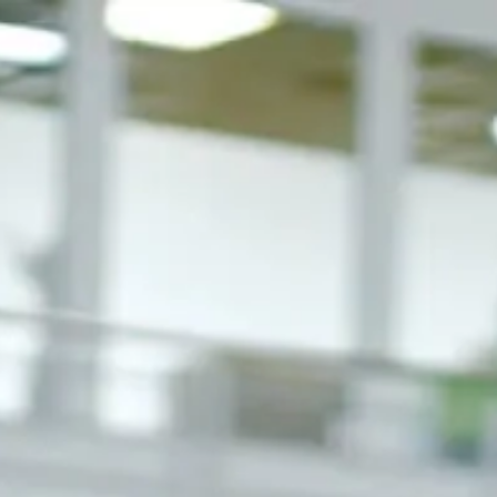
pozice
v managem
entu
a administra
tivě