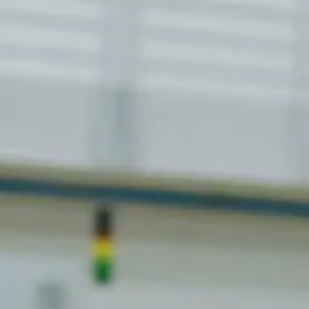
Pro mladé a nadějné talenty
pozice pro
všechny,
kteří chtějí
profesně
růst